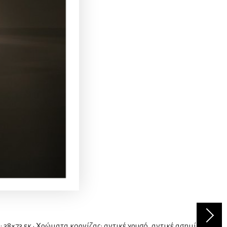
: 38×73 εκ • Χρώματα κορνίζας: αντικέ χρυσό, αντικέ ασημί