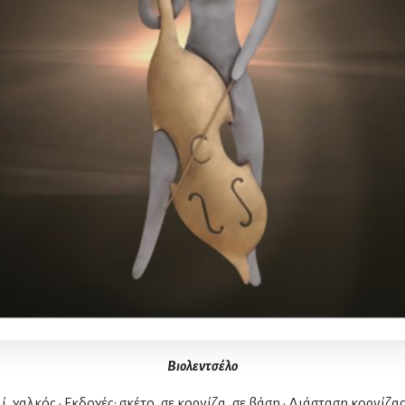
Βιολεντσέλο
ί, χαλκός • Εκδοχές: σκέτο, σε κορνίζα, σε βάση • Διάσταση κορνίζας