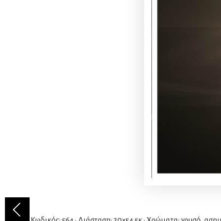
Κωδικός: 564 • Διάσταση: 20×54 εκ • Χρώματα: χρυσό, ασημ