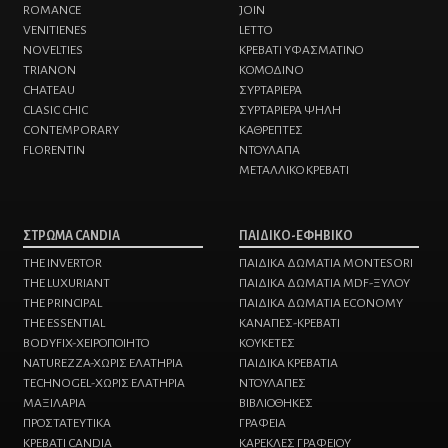
ROMANCE
JOIN
VENITIENES
LETTO
NOVELTIES
ΚΡΕΒΑΤΙ ΥΦΑΣΜΑΤΙΝΟ
TRIANON
ΚΟΜΟΔΙΝO
CHATEAU
ΣΥΡΤΑΡΙΕΡΑ
CLASIC CHIC
ΣΥΡΤΑΡΙΕΡΑ ΨΗΛΗ
CONTEMPORARY
ΚΑΘΡΕΠΤΕΣ
FLORENTIN
ΝΤΟΥΛΑΠΑ
ΜΕΤΑΛΛΙΚΟ ΚΡΕΒΑΤΙ
ΣΤΡΩΜΑ CANDIA
ΠΑΙΔΙΚΟ-ΕΦΗΒΙΚΟ
THE INVERTOR
ΠΑΙΔΙΚΑ ΔΩΜΑΤΙΑ MONTESORI
THE LUXURIANT
ΠΑΙΔΙΚΑ ΔΩΜΑΤΙΑ MDF-ΞΥΛΟΥ
THE PRINCIPAL
ΠΑΙΔΙΚΑ ΔΩΜΑΤΙΑ ECONOMY
THE ESSENTIAL
ΚΑΝΑΠΕΣ-ΚΡΕΒΑΤΙ
BODYFIX-ΧΕΙΡΟΠΟΙΗΤΟ
KΟΥΚΕΤΕΣ
NATUREZZA-XΩΡΙΣ ΕΛΑΤΗΡΙΑ
ΠΑΙΔΙΚΑ ΚΡΕΒΑΤΙΑ
TECHNOGEL-ΧΩΡΙΣ ΕΛΑΤΗΡΙΑ
ΝΤΟΥΛΑΠΕΣ
MAΞΙΛΑΡΙΑ
ΒΙΒΛΙΟΘΗΚΕΣ
ΠΡΟΣΤΑΤΕΥΤΙΚΑ
ΓΡΑΦΕΙΑ
ΚΡΕΒΑΤΙ CANDIA
ΚΑΡΕΚΛΕΣ ΓΡΑΦΕΙΟΥ