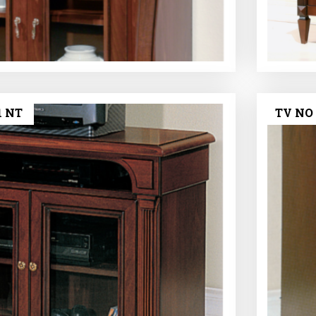
1 NT
TV ΝΟ 