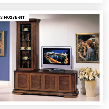
S NO27B-ΝΤ