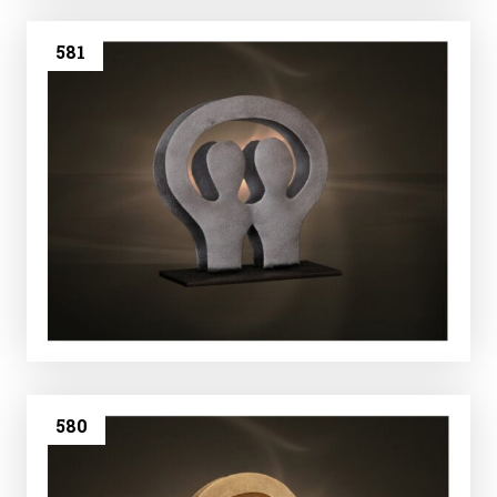
581
580