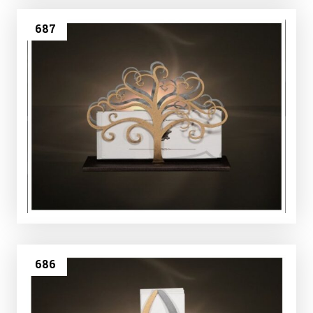
687
686