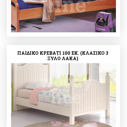
ΠΑΙΔΙΚΟ ΚΡΕΒΑΤΙ 100 ΕΚ. (ΚΛΑΣΙΚΟ 3
ΞΥΛΟ ΛΑΚΑ)