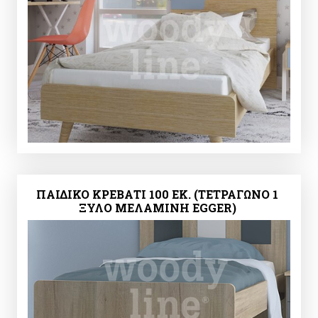
ΠΑΙΔΙΚΟ ΚΡΕΒΑΤΙ 100 ΕΚ. (ΤΕΤΡΑΓΩΝΟ 1
ΞΥΛΟ ΜΕΛΑΜΙΝΗ EGGER)