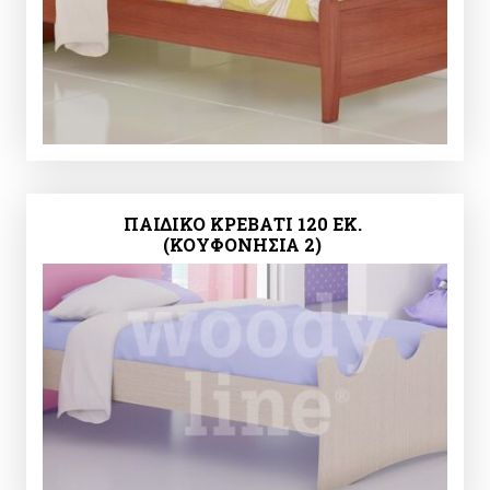
ΠΑΙΔΙΚΟ ΚΡΕΒΑΤΙ 120 ΕΚ.
(ΚΟΥΦΟΝΗΣΙΑ 2)