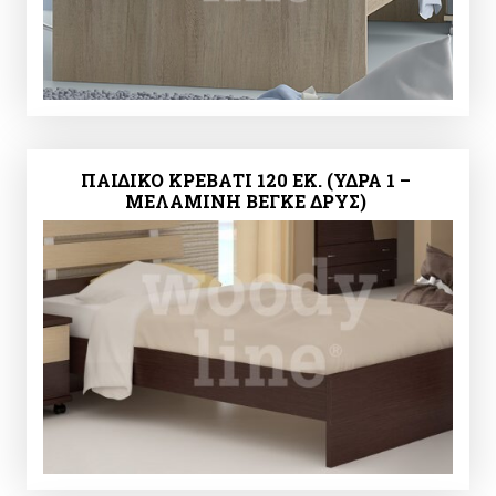
ΠΑΙΔΙΚΟ ΚΡΕΒΑΤΙ 120 ΕΚ. (ΥΔΡΑ 1 –
ΜΕΛΑΜΙΝΗ ΒΕΓΚΕ ΔΡΥΣ)