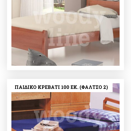
ΠΑΙΔΙΚΟ ΚΡΕΒΑΤΙ 100 ΕΚ. (ΦΑΛΤΣΟ 2)