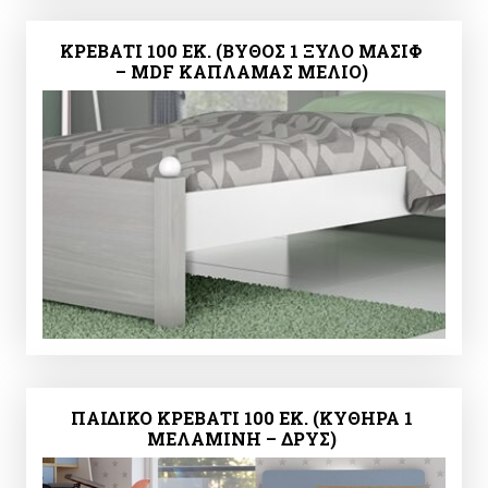
ΚΡΕΒΑΤΙ 100 ΕΚ. (ΒΥΘΟΣ 1 ΞΥΛΟ ΜΑΣΙΦ
– MDF ΚΑΠΛΑΜΑΣ ΜΕΛΙΟ)
ΠΑΙΔΙΚΟ ΚΡΕΒΑΤΙ 100 ΕΚ. (ΚΥΘΗΡΑ 1
ΜΕΛΑΜΙΝΗ – ΔΡΥΣ)