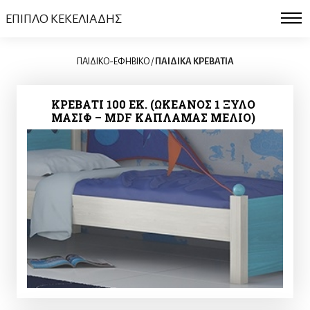
ΕΠΙΠΛΟ ΚΕΚΕΛΙΑΔΗΣ
ΠΑΙΔΙΚΟ-ΕΦΗΒΙΚΟ
/
ΠΑΙΔΙΚΑ ΚΡΕΒΑΤΙΑ
ΚΡΕΒΑΤΙ 100 ΕΚ. (ΩΚΕΑΝΟΣ 1 ΞΥΛΟ
ΜΑΣΙΦ – MDF ΚΑΠΛΑΜΑΣ ΜΕΛΙΟ)