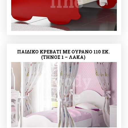
ΠΑΙΔΙΚΟ ΚΡΕΒΑΤΙ ΜΕ ΟΥΡΑΝΟ 110 ΕΚ.
(ΤΗΝΟΣ 1 – ΛΑΚΑ)