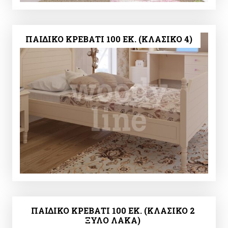
ΠΑΙΔΙΚΟ ΚΡΕΒΑΤΙ 100 ΕΚ. (ΚΛΑΣΙΚΟ 4)
ΠΑΙΔΙΚΟ ΚΡΕΒΑΤΙ 100 ΕΚ. (ΚΛΑΣΙΚΟ 2
ΞΥΛΟ ΛΑΚΑ)