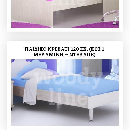
ΠΑΙΔΙΚΟ ΚΡΕΒΑΤΙ 120 ΕΚ. (ΚΩΣ 1
ΜΕΛΑΜΙΝΗ – ΝΤΕΚΑΠΕ)