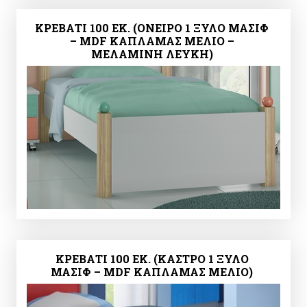
ΚΡΕΒΑΤΙ 100 ΕΚ. (ΟΝΕΙΡΟ 1 ΞΥΛΟ ΜΑΣΙΦ
– MDF ΚΑΠΛΑΜΑΣ ΜΕΛΙΟ –
ΜΕΛΑΜΙΝΗ ΛΕΥΚΗ)
ΚΡΕΒΑΤΙ 100 ΕΚ. (ΚΑΣΤΡΟ 1 ΞΥΛΟ
ΜΑΣΙΦ – MDF ΚΑΠΛΑΜΑΣ ΜΕΛΙΟ)