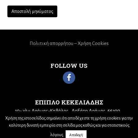
Πολιτική απορρήτου – Χρήση Cookies
FOLLOW US
ΕΠΙΠΛΟ ΚΕΚΕΛΙΑΔΗΣ
10
χλμ Δράμας-Καβάλας
Δοξάτο Δράμας, 66300
ο
Τηλ: 25210 68943
Email:
kekeliadis@otenet.gr
Χρήση της ιστοσελίδας σημαίνει ότι αποδέχεστε τη χρήση cookies για την
καλύτερη δυνατή εμπειρία στη σελίδα μας καθώς και για στατιστικούς
λόγους.
Αποδοχή
© 2019,
Nick Sotiriadis