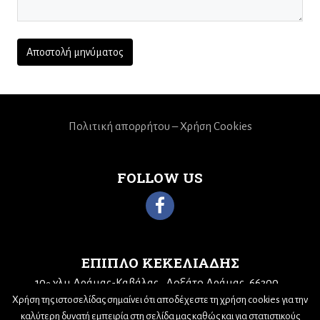
Πολιτική απορρήτου – Χρήση Cookies
FOLLOW US
ΕΠΙΠΛΟ ΚΕΚΕΛΙΑΔΗΣ
10
χλμ Δράμας-Καβάλας
Δοξάτο Δράμας, 66300
ο
Τηλ: 25210 68943
Email:
kekeliadis@otenet.gr
Χρήση της ιστοσελίδας σημαίνει ότι αποδέχεστε τη χρήση cookies για την
καλύτερη δυνατή εμπειρία στη σελίδα μας καθώς και για στατιστικούς