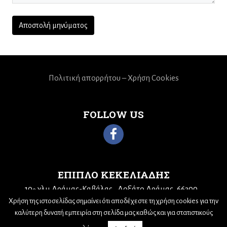
Πολιτική απορρήτου – Χρήση Cookies
FOLLOW US
ΕΠΙΠΛΟ ΚΕΚΕΛΙΑΔΗΣ
10
χλμ Δράμας-Καβάλας
Δοξάτο Δράμας, 66300
ο
Τηλ: 25210 68943
Email:
kekeliadis@otenet.gr
Χρήση της ιστοσελίδας σημαίνει ότι αποδέχεστε τη χρήση cookies για την
καλύτερη δυνατή εμπειρία στη σελίδα μας καθώς και για στατιστικούς