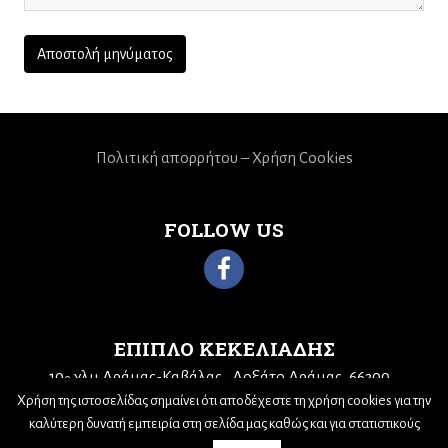
Πολιτική απορρήτου – Χρήση Cookies
FOLLOW US
ΕΠΙΠΛΟ ΚΕΚΕΛΙΑΔΗΣ
10
χλμ Δράμας-Καβάλας
Δοξάτο Δράμας, 66300
ο
Τηλ: 25210 68943
Email:
kekeliadis@otenet.gr
Χρήση της ιστοσελίδας σημαίνει ότι αποδέχεστε τη χρήση cookies για την
καλύτερη δυνατή εμπειρία στη σελίδα μας καθώς και για στατιστικούς