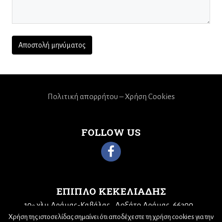
Πολιτική απορρήτου – Χρήση Cookies
FOLLOW US
ΕΠΙΠΛΟ ΚΕΚΕΛΙΑΔΗΣ
10
χλμ Δράμας-Καβάλας
Δοξάτο Δράμας, 66300
ο
Τηλ: 25210 68943
Email:
kekeliadis@otenet.gr
Χρήση της ιστοσελίδας σημαίνει ότι αποδέχεστε τη χρήση cookies για την