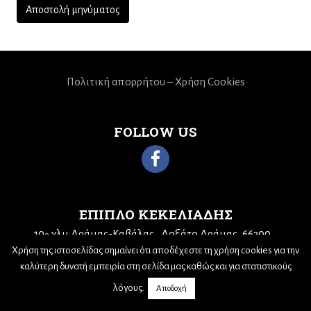
Πολιτική απορρήτου – Χρήση Cookies
FOLLOW US
ΕΠΙΠΛΟ ΚΕΚΕΛΙΑΔΗΣ
10
χλμ Δράμας-Καβάλας
Δοξάτο Δράμας, 66300
ο
Τηλ: 25210 68943
Email:
kekeliadis@otenet.gr
Χρήση της ιστοσελίδας σημαίνει ότι αποδέχεστε τη χρήση cookies για την
καλύτερη δυνατή εμπειρία στη σελίδα μας καθώς και για στατιστικούς
λόγους.
Αποδοχή
© 2019,
Nick Sotiriadis