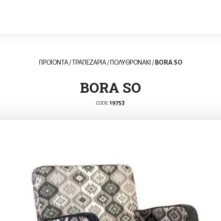
ΠΡΟΪΟΝΤΑ
/
ΤΡΑΠΕΖΑΡΙΑ
/
ΠΟΛΥΘΡΟΝΑKI
/
BORA SO
BORA SO
19753
CODE: