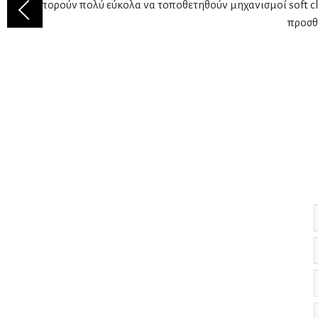
μπορούν πολύ εύκολα να τοποθετηθούν μηχανισμοί soft clo
προσθή