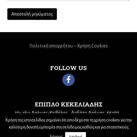
Πολιτική απορρήτου – Χρήση Cookies
FOLLOW US
ΕΠΙΠΛΟ ΚΕΚΕΛΙΑΔΗΣ
10
χλμ Δράμας-Καβάλας
Δοξάτο Δράμας, 66300
ο
Τηλ: 25210 68943
Email:
kekeliadis@otenet.gr
Χρήση της ιστοσελίδας σημαίνει ότι αποδέχεστε τη χρήση cookies για την
καλύτερη δυνατή εμπειρία στη σελίδα μας καθώς και για στατιστικούς
λόγους.
Αποδοχή