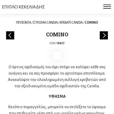
ΕΠΙΠΛΟ ΚΕΚΕΛΙΑΔΗΣ
ΠΡΟΪΟΝΤΑ
/
ΣΤΡΩΜΑ CANDIA
/
ΚΡΕΒΑΤΙ CANDIA
/
COMINO
COMINO
16977
CODE:
Ο άρτιος σχεδιασμός του έχει στόχο να καλύψει κάθε σας
ανάγκη και να σας προσφέρει το αρτιότερο αποτέλεσμα.
Ανακαλύψτε την ολοκληρωμένη συλλογή κρεβατιών από
την εξειδικευμένη ομάδα σχεδιαστών της Candia.
YΦΑΣΜΑ
Κατόπιν παραγγελίας, μπορείτε να επιλέξετε το ύφασμα
που επιθυμείτε μέσα από μια μεγάλη γκάμα χρωμάτων.