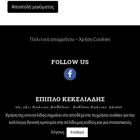
Πολιτική απορρήτου – Χρήση Cookies
FOLLOW US
ΕΠΙΠΛΟ ΚΕΚΕΛΙΑΔΗΣ
10
χλμ Δράμας-Καβάλας
Δοξάτο Δράμας, 66300
ο
Τηλ: 25210 68943
Email:
kekeliadis@otenet.gr
Χρήση της ιστοσελίδας σημαίνει ότι αποδέχεστε τη χρήση cookies για την
καλύτερη δυνατή εμπειρία στη σελίδα μας καθώς και για στατιστικούς
λόγους.
Αποδοχή
© 2019,
Nick Sotiriadis