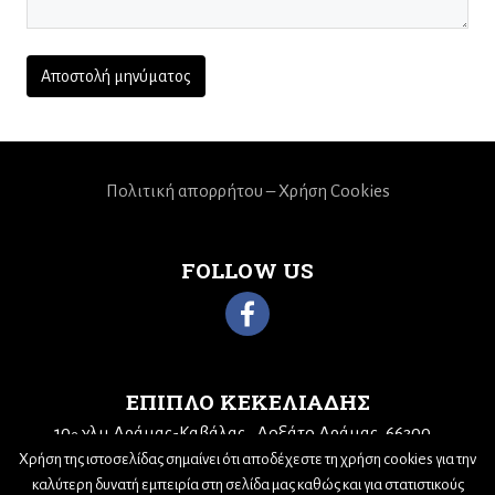
Πολιτική απορρήτου – Χρήση Cookies
FOLLOW US
ΕΠΙΠΛΟ ΚΕΚΕΛΙΑΔΗΣ
10
χλμ Δράμας-Καβάλας
Δοξάτο Δράμας, 66300
ο
Χρήση της ιστοσελίδας σημαίνει ότι αποδέχεστε τη χρήση cookies για την
Τηλ: 25210 68943
Email:
kekeliadis@otenet.gr
καλύτερη δυνατή εμπειρία στη σελίδα μας καθώς και για στατιστικούς