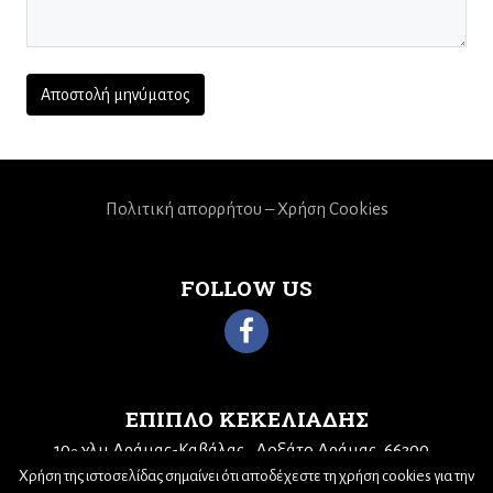
Πολιτική απορρήτου – Χρήση Cookies
FOLLOW US
ΕΠΙΠΛΟ ΚΕΚΕΛΙΑΔΗΣ
10
χλμ Δράμας-Καβάλας
Δοξάτο Δράμας, 66300
ο
Τηλ: 25210 68943
Email:
kekeliadis@otenet.gr
Χρήση της ιστοσελίδας σημαίνει ότι αποδέχεστε τη χρήση cookies για την