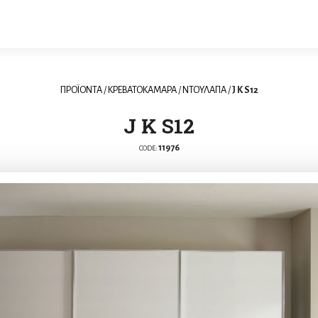
ΠΡΟΪΟΝΤΑ
/
ΚΡΕΒΑΤΟΚΑΜΑΡΑ
/
ΝΤΟΥΛΑΠΑ
/
J K S12
J K S12
11976
CODE: