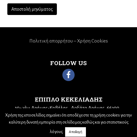
Πολιτική απορρήτου – Χρήση Cookies
FOLLOW US
ΕΠΙΠΛΟ ΚΕΚΕΛΙΑΔΗΣ
10
χλμ Δράμας-Καβάλας
Δοξάτο Δράμας, 66300
ο
Τηλ: 25210 68943
Email:
kekeliadis@otenet.gr
Χρήση της ιστοσελίδας σημαίνει ότι αποδέχεστε τη χρήση cookies για την
καλύτερη δυνατή εμπειρία στη σελίδα μας καθώς και για στατιστικούς
λόγους.
Αποδοχή
© 2019,
Nick Sotiriadis