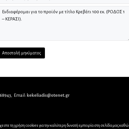
 68943
Email:
kekeliadis@otenet.gr
εστε τη χρήση cookies για την καλύτερη δυνατή εμπειρία στη σελίδα μας καθώς 
© 2019,
Nick Sotiriadis