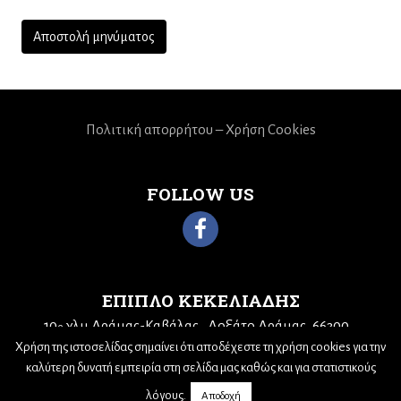
Πολιτική απορρήτου – Χρήση Cookies
FOLLOW US
ΕΠΙΠΛΟ ΚΕΚΕΛΙΑΔΗΣ
10
χλμ Δράμας-Καβάλας
Δοξάτο Δράμας, 66300
ο
Τηλ: 25210 68943
Email:
kekeliadis@otenet.gr
Χρήση της ιστοσελίδας σημαίνει ότι αποδέχεστε τη χρήση cookies για την
καλύτερη δυνατή εμπειρία στη σελίδα μας καθώς και για στατιστικούς
λόγους.
Αποδοχή
© 2019,
Nick Sotiriadis