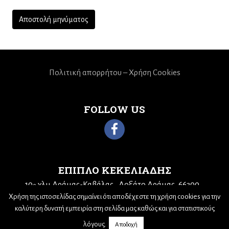
Πολιτική απορρήτου – Χρήση Cookies
FOLLOW US
ΕΠΙΠΛΟ ΚΕΚΕΛΙΑΔΗΣ
10
χλμ Δράμας-Καβάλας
Δοξάτο Δράμας, 66300
ο
Τηλ: 25210 68943
Email:
kekeliadis@otenet.gr
Χρήση της ιστοσελίδας σημαίνει ότι αποδέχεστε τη χρήση cookies για την
καλύτερη δυνατή εμπειρία στη σελίδα μας καθώς και για στατιστικούς
λόγους.
Αποδοχή
© 2019,
Nick Sotiriadis