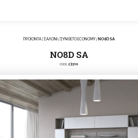
ΠΡΟΪΟΝΤΑ
/
ΣΑΛΟΝΙ
/
ΣΥΝΘΕΤΟ ECONOMY
/
NO8D SA
NO8D SA
23510
CODE: