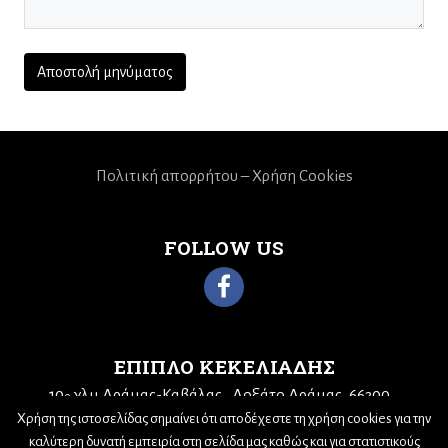
Πολιτική απορρήτου – Χρήση Cookies
FOLLOW US
ΕΠΙΠΛΟ ΚΕΚΕΛΙΑΔΗΣ
10
χλμ Δράμας-Καβάλας
Δοξάτο Δράμας, 66300
ο
Τηλ: 25210 68943
Email:
kekeliadis@otenet.gr
Χρήση της ιστοσελίδας σημαίνει ότι αποδέχεστε τη χρήση cookies για την
καλύτερη δυνατή εμπειρία στη σελίδα μας καθώς και για στατιστικούς