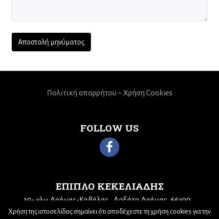
Πολιτική απορρήτου – Χρήση Cookies
FOLLOW US
ΕΠΙΠΛΟ ΚΕΚΕΛΙΑΔΗΣ
10
χλμ Δράμας-Καβάλας
Δοξάτο Δράμας, 66300
ο
Τηλ: 25210 68943
Email:
kekeliadis@otenet.gr
Χρήση της ιστοσελίδας σημαίνει ότι αποδέχεστε τη χρήση cookies για την