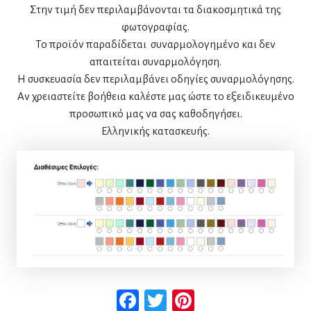
Στην τιμή δεν περιλαμβάνονται τα διακοσμητικά της
φωτογραφίας.
Το προϊόν παραδίδεται συναρμολογημένο και δεν
απαιτείται συναρμολόγηση.
Η συσκευασία δεν περιλαμβάνει οδηγίες συναρμολόγησης.
Αν χρειαστείτε βοήθεια καλέστε μας ώστε το εξειδικευμένο
προσωπικό μας να σας καθοδηγήσει.
Ελληνικής κατασκευής.
Facebook
Twitter
Pinterest