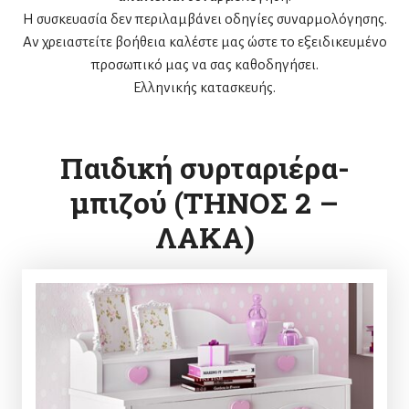
Η συσκευασία δεν περιλαμβάνει οδηγίες συναρμολόγησης.
Αν χρειαστείτε βοήθεια καλέστε μας ώστε το εξειδικευμένο
προσωπικό μας να σας καθοδηγήσει.
Ελληνικής κατασκευής.
Παιδική συρταριέρα-
μπιζού (ΤΗΝΟΣ 2 –
ΛΑΚΑ)