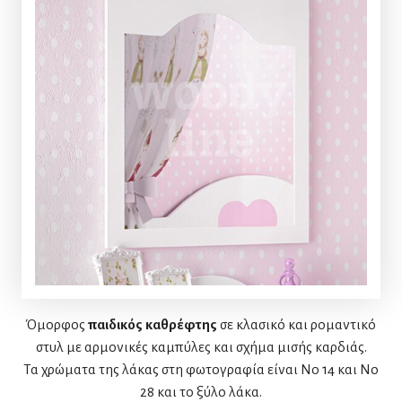
Όμορφος
παιδικός καθρέφτης
σε κλασικό και ρομαντικό
στυλ με αρμονικές καμπύλες και σχήμα μισής καρδιάς.
Τα χρώματα της λάκας στη φωτογραφία είναι Νο 14 και Νo
28 και το ξύλο λάκα.