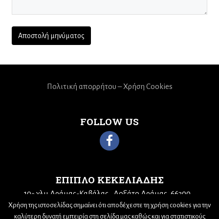
Πολιτική απορρήτου – Χρήση Cookies
FOLLOW US
ΕΠΙΠΛΟ ΚΕΚΕΛΙΑΔΗΣ
10
χλμ Δράμας-Καβάλας
Δοξάτο Δράμας, 66300
ο
Τηλ: 25210 68943
Email:
kekeliadis@otenet.gr
Χρήση της ιστοσελίδας σημαίνει ότι αποδέχεστε τη χρήση cookies για την
καλύτερη δυνατή εμπειρία στη σελίδα μας καθώς και για στατιστικούς