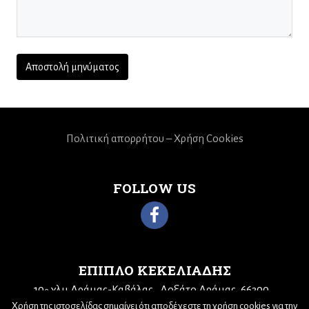
Πολιτική απορρήτου – Χρήση Cookies
FOLLOW US
ΕΠΙΠΛΟ ΚΕΚΕΛΙΑΔΗΣ
10
χλμ Δράμας-Καβάλας
Δοξάτο Δράμας, 66300
ο
Τηλ: 25210 68943
Email:
kekeliadis@otenet.gr
Χρήση της ιστοσελίδας σημαίνει ότι αποδέχεστε τη χρήση cookies για την