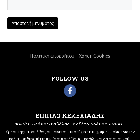
Πολιτική απορρήτου – Χρήση Cookies
FOLLOW US
ΕΠΙΠΛΟ ΚΕΚΕΛΙΑΔΗΣ
10
χλμ Δράμας-Καβάλας
Δοξάτο Δράμας, 66300
ο
Χρήση της ιστοσελίδας σημαίνει ότι αποδέχεστε τη χρήση cookies για την
Τηλ: 25210 68943
Email:
kekeliadis@otenet.gr
καλύτερη δυνατή εμπειρία στη σελίδα μας καθώς και για στατιστικούς