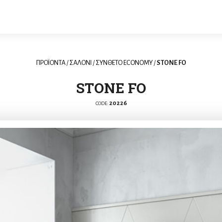
ΠΡΟΪΟΝΤΑ
/
ΣΑΛΟΝΙ
/
ΣΥΝΘΕΤΟ ECONOMY
/
STONE FO
STONE FO
20226
CODE: