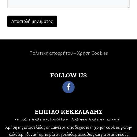
Πολιτική απορρήτου – Χρήση Cookies
FOLLOW US
ΕΠΙΠΛΟ ΚΕΚΕΛΙΑΔΗΣ
10
χλμ Δράμας-Καβάλας
Δοξάτο Δράμας, 66300
ο
Τηλ: 25210 68943
Email:
kekeliadis@otenet.gr
Χρήση της ιστοσελίδας σημαίνει ότι αποδέχεστε τη χρήση cookies για την
καλύτερη δυνατή εμπειρία στη σελίδα μας καθώς και για στατιστικούς