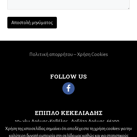
Πολιτική απορρήτου – Χρήση Cookies
FOLLOW US
ΕΠΙΠΛΟ ΚΕΚΕΛΙΑΔΗΣ
10
χλμ Δράμας-Καβάλας
Δοξάτο Δράμας, 66300
ο
Τηλ: 25210 68943
Email:
kekeliadis@otenet.gr
Χρήση της ιστοσελίδας σημαίνει ότι αποδέχεστε τη χρήση cookies για την
καλύτερη δυνατή εμπειρία στη σελίδα μας καθώς και για στατιστικούς