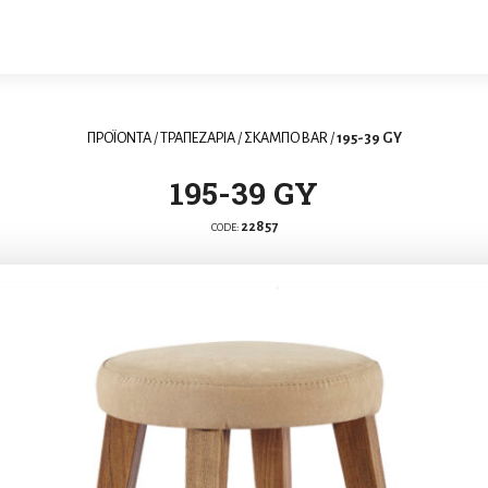
ΠΡΟΪΟΝΤΑ
/
ΤΡΑΠΕΖΑΡΙΑ
/
ΣΚΑΜΠΟ BAR
/
195-39 GY
195-39 GY
22857
CODE: