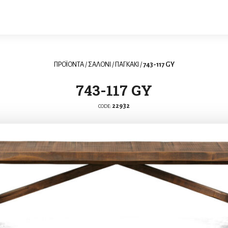
ΠΡΟΪΟΝΤΑ
/
ΣΑΛΟΝΙ
/
ΠΑΓΚΑΚΙ
/
743-117 GY
743-117 GY
22932
CODE: