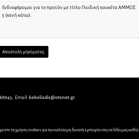
 68943
Email:
kekeliadis@otenet.gr
εστε τη χρήση cookies για την καλύτερη δυνατή εμπειρία στη σελίδα μας καθώς 
© 2019,
Nick Sotiriadis